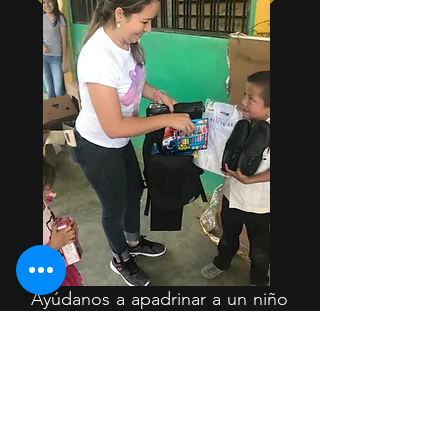
Ayúdanos a apadrinar a un niño
o niña para brindarles la
oportunidad que necesitan para
triunfar en la vida. Tu apoyo
económico ayudará a cubrir los
gastos de matrícula escolar, la