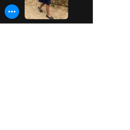
Marta Lidia Rosa
Age: 7
Grade:
Village: Berlin Plancitos
Hobbies: Draw & Paint
Student BIO
Fully Sponsored 2025
Atrás